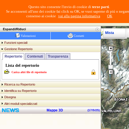
Questo sito consente l'invio di cookie di
terze parti
.
Se acconsenti all'uso dei cookie fai click su OK, se vuoi saperne di piú o negare
consenso ai cookie
vai alla pagina informativa
OK
Login
Navigatore Cartografico SCT
Espandi/Riduci
Mista
Valutazioni
Contatti
Funzioni speciali
Gestione Repertorio
Repertorio
Contenuti
Trasparenza
Lista del repertorio
Carica altri file di repertorio
Ricerca su Repertorio
Identifica su Repertorio
Disegna
Altri moduli specializzati
Mappe 3D
(
17/5/25
)