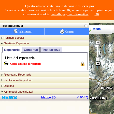
Questo sito consente l'invio di cookie di
terze parti
.
Se acconsenti all'uso dei cookie fai click su OK, se vuoi saperne di piú o negare
consenso ai cookie
vai alla pagina informativa
OK
Login
Navigatore Cartografico SCT
Espandi/Riduci
Mista
Valutazioni
Contatti
Funzioni speciali
Gestione Repertorio
Repertorio
Contenuti
Trasparenza
Lista del repertorio
Carica altri file di repertorio
Ricerca su Repertorio
Identifica su Repertorio
Disegna
Altri moduli specializzati
Mappe 3D
(
17/5/25
)