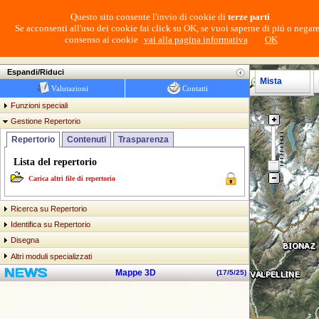
Questo sito consente l'invio di cookie di
terze parti
.
Se acconsenti all'uso dei cookie fai click su OK, se vuoi saperne di piú o negare
consenso ai cookie
vai alla pagina informativa
OK
Login
Navigatore Cartografico SCT
Espandi/Riduci
Mista
Valutazioni
Contatti
Funzioni speciali
Gestione Repertorio
Repertorio
Contenuti
Trasparenza
Lista del repertorio
Carica altri file di repertorio
Ricerca su Repertorio
Identifica su Repertorio
Disegna
Altri moduli specializzati
Mappe 3D
(
17/5/25
)