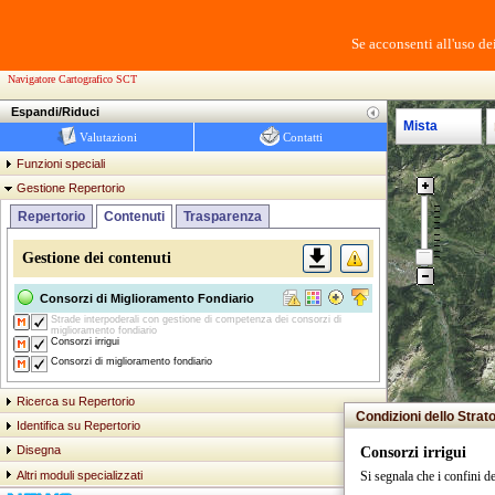
Se acconsenti all'uso de
Navigatore Cartografico SCT
Espandi/Riduci
Mista
Valutazioni
Contatti
Funzioni speciali
Gestione Repertorio
Repertorio
Contenuti
Trasparenza
Gestione dei contenuti
Consorzi di Miglioramento Fondiario
Strade interpoderali con gestione di competenza dei consorzi di
miglioramento fondiario
Consorzi irrigui
Consorzi di miglioramento fondiario
Ricerca su Repertorio
Condizioni dello Strat
Identifica su Repertorio
Disegna
Consorzi irrigui
Altri moduli specializzati
Si segnala che i confini d